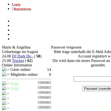
Login
|
Registrieren
Mario & Angelina
Passwort vergessen
Geburtstage im August
Bitte trage unterhalb die E-Mail Adre
24.08
DJ Dark De..
(
58
)
Account registriert w
25.08
Trucker
(
62
)
Dir wird dann ein neues Passwort an
Online Information
gesendet.
Gäste online:
14
Mitglieder online:
0
Siggi
Nolly
Trucker
Detcher
Nollybaer
Balu