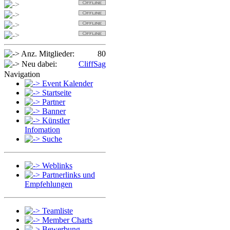
Detlef
Sabi
OldSpider
Jan
Anz. Mitglieder:
80
Neu dabei:
CliffSag
Navigation
Event Kalender
Startseite
Partner
Banner
Künstler
Infomation
Suche
Weblinks
Partnerlinks und
Empfehlungen
Teamliste
Member Charts
Bewerbung