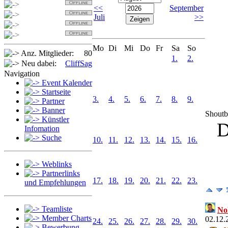
Detlef
<<
September
Sabi
Juli
>>
OldSpider
Jan
Mo
Di
Mi
Do
Fr
Sa
So
Anz. Mitglieder:
80
1.
2.
Neu dabei:
CliffSag
Navigation
Event Kalender
Startseite
3.
4.
5.
6.
7.
8.
9.
Partner
Banner
Shout
Künstler
D
Infomation
Suche
10.
11.
12.
13.
14.
15.
16.
Weblinks
Partnerlinks
17.
18.
19.
20.
21.
22.
23.
und Empfehlungen
Teamliste
No
Member Charts
02.12.
24.
25.
26.
27.
28.
29.
30.
Bewerbung