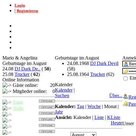
Login
|
Registrieren
Mario & Angelina
Geburtstage im August
Anmel
Geburtstage im August
24.08.1968
DJ Dark Devil
24.08
DJ Dark De..
(
58
)
(58)
25.08
Trucker
(
62
)
25.08.1964
Trucker
(62)
Ein
Online Information
Kalender
Gäste online:
20
Kalender
|
Mitglieder online:
0
Suchen
Über...
Reg
Siggi
Pas
Kalender:
Tag
|
Woche
|
Monat
|
Nolly
Jahr
Trucker
Ansicht:
Kalender
|
Liste
|
KListe
Detcher
Heute
Unser
Nollybaer
Balu