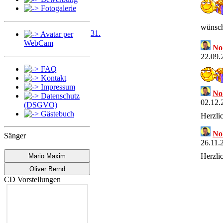
Fotogalerie
wünsch
31.
Avatar per
WebCam
No
22.09.
FAQ
Kontakt
Impressum
No
Datenschutz
02.12.
(DSGVO)
Gästebuch
Herzli
No
Sänger
26.11.
Herzli
Mario Maxim
Oliver Bernd
No
CD Vorstellungen
11.11.
Herzli