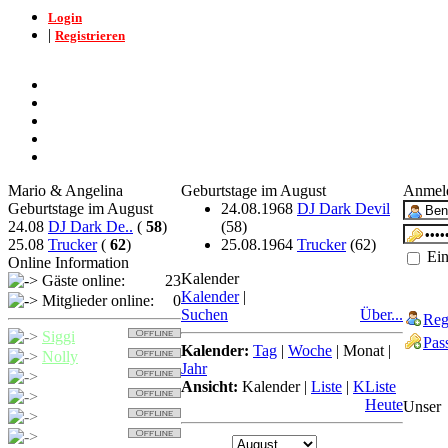
Login
|
Registrieren
Mario & Angelina
Geburtstage im August
Anmel
Geburtstage im August
24.08.1968
DJ Dark Devil
24.08
DJ Dark De..
(
58
)
(58)
25.08
Trucker
(
62
)
25.08.1964
Trucker
(62)
Ein
Online Information
Kalender
Gäste online:
23
Kalender
|
Mitglieder online:
0
Suchen
Über...
Reg
Siggi
Pas
Kalender:
Tag
|
Woche
|
Monat
|
Nolly
Jahr
Trucker
Ansicht:
Kalender
|
Liste
|
KListe
Detcher
Heute
Unser
Nollybaer
Balu