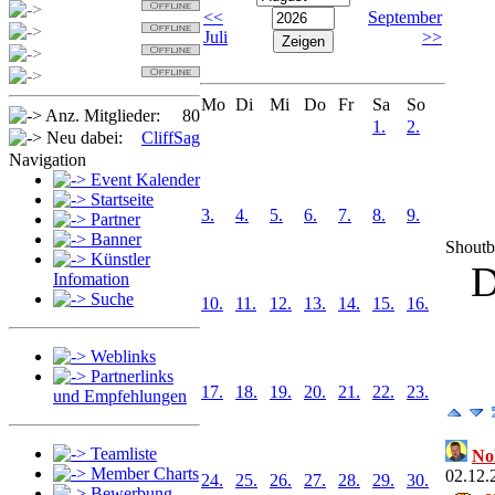
Detlef
<<
September
Sabi
Juli
>>
OldSpider
Jan
Mo
Di
Mi
Do
Fr
Sa
So
Anz. Mitglieder:
80
1.
2.
Neu dabei:
CliffSag
Navigation
Event Kalender
Startseite
3.
4.
5.
6.
7.
8.
9.
Partner
Banner
Shout
Künstler
D
Infomation
Suche
10.
11.
12.
13.
14.
15.
16.
Weblinks
Partnerlinks
17.
18.
19.
20.
21.
22.
23.
und Empfehlungen
Teamliste
No
Member Charts
02.12.
24.
25.
26.
27.
28.
29.
30.
Bewerbung