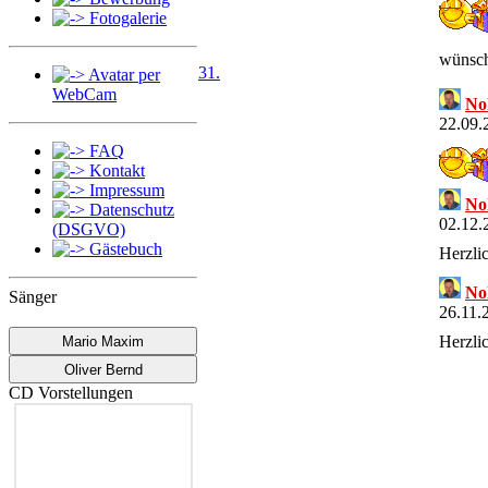
Fotogalerie
wünsch
31.
Avatar per
WebCam
No
22.09.
FAQ
Kontakt
Impressum
No
Datenschutz
02.12.
(DSGVO)
Gästebuch
Herzli
No
Sänger
26.11.
Herzli
Mario Maxim
Oliver Bernd
No
CD Vorstellungen
11.11.
Herzli