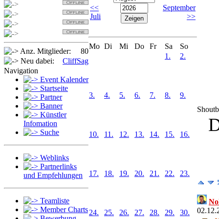
Detlef
<<
September
Sabi
Juli
>>
OldSpider
Jan
Mo
Di
Mi
Do
Fr
Sa
So
Anz. Mitglieder:
80
1.
2.
Neu dabei:
CliffSag
Navigation
Event Kalender
Startseite
3.
4.
5.
6.
7.
8.
9.
Partner
Banner
Shout
Künstler
D
Infomation
Suche
10.
11.
12.
13.
14.
15.
16.
Weblinks
Partnerlinks
17.
18.
19.
20.
21.
22.
23.
und Empfehlungen
Teamliste
No
Member Charts
02.12.
24.
25.
26.
27.
28.
29.
30.
Bewerbung