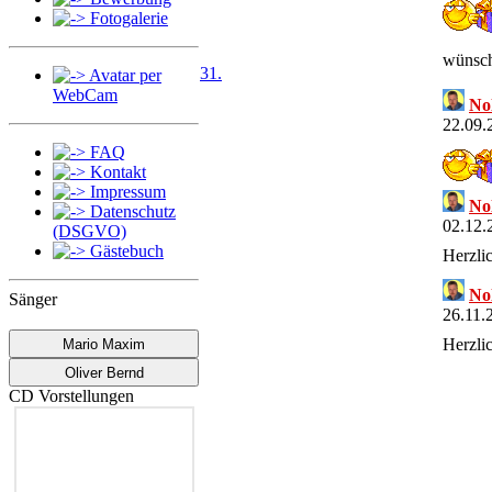
Fotogalerie
wünsch
31.
Avatar per
WebCam
No
22.09.
FAQ
Kontakt
Impressum
No
Datenschutz
02.12.
(DSGVO)
Gästebuch
Herzli
No
Sänger
26.11.
Herzli
Mario Maxim
Oliver Bernd
No
CD Vorstellungen
11.11.
Herzli