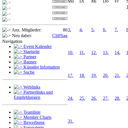
Mo
Di
Mi
Do
Fr
Detlef
1
Sabi
OldSpider
Jan
3.
4.
5.
6.
7.
8
Anz. Mitglieder:
80
Neu dabei:
CliffSag
Navigation
Event Kalender
Startseite
10.
11.
12.
13.
14.
Partner
Banner
Künstler Infomation
Suche
17.
18.
19.
20.
21.
Weblinks
Partnerlinks und
Empfehlungen
24.
25.
26.
27.
28.
Teamliste
Member Charts
31.
Bewerbung
Fotogalerie