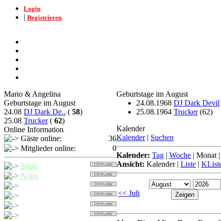
Login
|
Registrieren
Mario & Angelina
Geburtstage im August
Geburtstage im August
24.08.1968
DJ Dark Devil
24.08
DJ Dark De..
(
58
)
25.08.1964
Trucker
(62)
25.08
Trucker
(
62
)
Kalender
Online Information
Kalender
|
Suchen
Gäste online:
36
Mitglieder online:
0
Kalender:
Tag
|
Woche
|
Monat
Ansicht:
Kalender
|
Liste
|
KList
Siggi
Nolly
Trucker
<< Juli
Detcher
Nollybaer
Balu