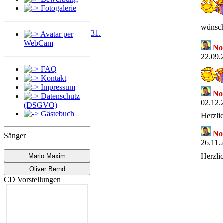
Fotogalerie
wünsch
31.
Avatar per
WebCam
No
22.09.
FAQ
Kontakt
Impressum
No
Datenschutz
02.12.
(DSGVO)
Gästebuch
Herzli
No
Sänger
26.11.
Herzli
Mario Maxim
Oliver Bernd
No
CD Vorstellungen
11.11.
Herzli