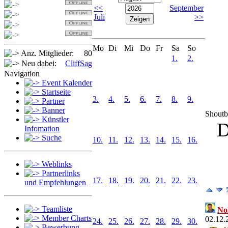
Detlef
<<
September
Sabi
Juli
>>
OldSpider
Jan
Mo
Di
Mi
Do
Fr
Sa
So
Anz. Mitglieder:
80
1.
2.
Neu dabei:
CliffSag
Navigation
Event Kalender
Startseite
3.
4.
5.
6.
7.
8.
9.
Partner
Banner
Shout
Künstler
D
Infomation
Suche
10.
11.
12.
13.
14.
15.
16.
Weblinks
Partnerlinks
17.
18.
19.
20.
21.
22.
23.
und Empfehlungen
Teamliste
No
Member Charts
02.12.
24.
25.
26.
27.
28.
29.
30.
Bewerbung