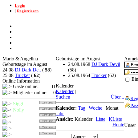
Login
|
Registrieren
Mario & Angelina
Geburtstage im August
Anmel
Geburtstage im August
24.08.1968
DJ Dark Devil
24.08
DJ Dark De..
(
58
)
(58)
25.08
Trucker
(
62
)
25.08.1964
Trucker
(62)
Ein
Online Information
Kalender
Gäste online:
11
Kalender
|
Mitglieder online:
0
Suchen
Über...
Reg
Siggi
Pas
Kalender:
Tag
|
Woche
|
Monat
|
Nolly
Jahr
Trucker
Ansicht:
Kalender
|
Liste
|
KListe
Detcher
Heute
Unser
Nollybaer
Balu