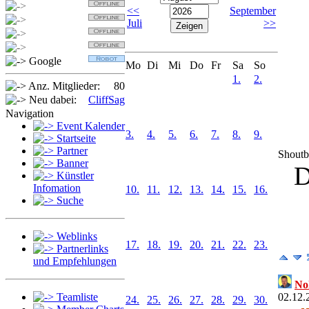
Detlef
<<
September
Sabi
Juli
>>
OldSpider
Jan
Google
Mo
Di
Mi
Do
Fr
Sa
So
1.
2.
Anz. Mitglieder:
80
Neu dabei:
CliffSag
Navigation
Event Kalender
3.
4.
5.
6.
7.
8.
9.
Startseite
Partner
Shout
Banner
D
Künstler
Infomation
10.
11.
12.
13.
14.
15.
16.
Suche
Weblinks
17.
18.
19.
20.
21.
22.
23.
Partnerlinks
und Empfehlungen
No
Teamliste
02.12.
24.
25.
26.
27.
28.
29.
30.