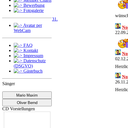
Member Charts
Bewerbung
Fotogalerie
wünsch
31.
Avatar per
No
WebCam
22.09.
FAQ
Kontakt
No
Impressum
02.12.
Datenschutz
(DSGVO)
Herzli
Gästebuch
No
26.11.
Sänger
Herzli
Mario Maxim
No
Oliver Bernd
11.11.
CD Vorstellungen
Herzli