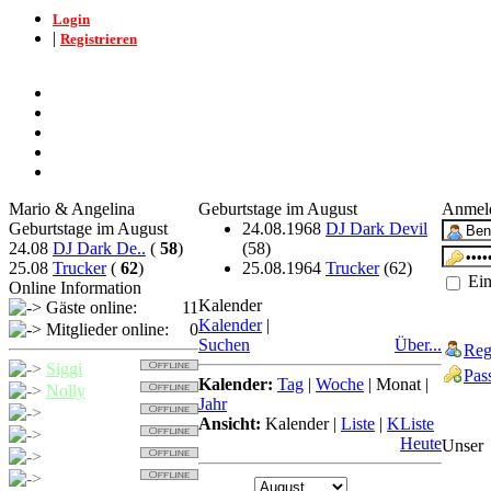
Login
|
Registrieren
Mario & Angelina
Geburtstage im August
Anmel
Geburtstage im August
24.08.1968
DJ Dark Devil
24.08
DJ Dark De..
(
58
)
(58)
25.08
Trucker
(
62
)
25.08.1964
Trucker
(62)
Ein
Online Information
Kalender
Gäste online:
11
Kalender
|
Mitglieder online:
0
Suchen
Über...
Reg
Siggi
Pas
Kalender:
Tag
|
Woche
|
Monat
|
Nolly
Jahr
Trucker
Ansicht:
Kalender
|
Liste
|
KListe
Detcher
Heute
Unser
Nollybaer
Balu