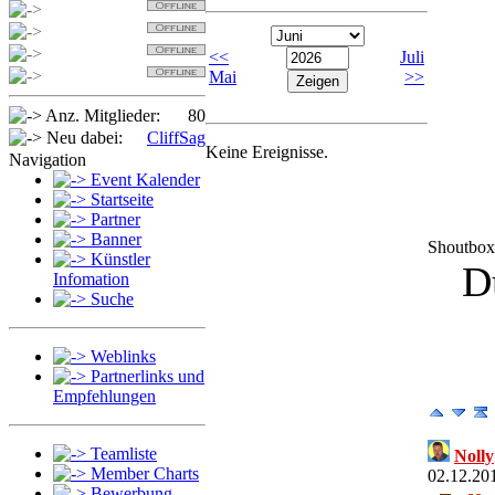
Detlef
Sabi
OldSpider
<<
Juli
Jan
Mai
>>
Anz. Mitglieder:
80
Neu dabei:
CliffSag
Keine Ereignisse.
Navigation
Event Kalender
Startseite
Partner
Banner
Shoutbox
Künstler
D
Infomation
Suche
Weblinks
Partnerlinks und
Empfehlungen
Teamliste
Nolly
Member Charts
02.12.20
Bewerbung