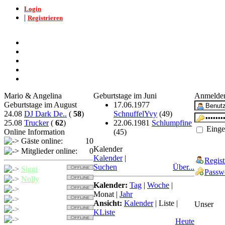
Login
|
Registrieren
Mario & Angelina
Geburtstage im Juni
Anmelde
Geburtstage im August
17.06.1977
24.08
DJ Dark De..
(
58
)
SchnuffelYvy
(49)
25.08
Trucker
(
62
)
22.06.1981
Schlumpfine
Eingel
Online Information
(45)
Gäste online:
10
Kalender
Mitglieder online:
0
Kalender
|
Regist
Suchen
Über...
Siggi
Passwo
Nolly
Kalender:
Tag
|
Woche
|
Trucker
Monat
|
Jahr
Detcher
Ansicht:
Kalender
|
Liste
|
Unser
Nollybaer
KListe
Balu
Heute