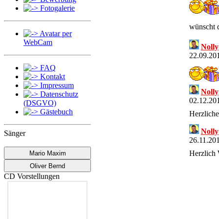
Fotogalerie
wünscht 
Avatar per
WebCam
Nolly
22.09.20
FAQ
Kontakt
Impressum
Nolly
Datenschutz
02.12.20
(DSGVO)
Gästebuch
Herzlich
Nolly
Sänger
26.11.20
Herzlich 
Mario Maxim
Oliver Bernd
Nolly
CD Vorstellungen
11.11.20
Herzlich