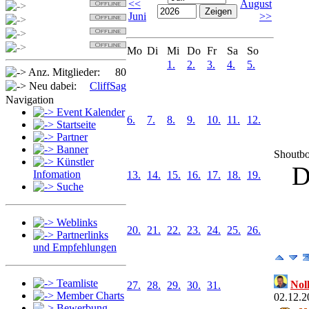
<<
August
Detlef
Juni
>>
Sabi
OldSpider
Jan
Mo
Di
Mi
Do
Fr
Sa
So
1.
2.
3.
4.
5.
Anz. Mitglieder:
80
Neu dabei:
CliffSag
Navigation
Event Kalender
6.
7.
8.
9.
10.
11.
12.
Startseite
Partner
Banner
Shoutb
Künstler
D
Infomation
13.
14.
15.
16.
17.
18.
19.
Suche
Weblinks
20.
21.
22.
23.
24.
25.
26.
Partnerlinks
und Empfehlungen
Teamliste
Nol
27.
28.
29.
30.
31.
Member Charts
02.12.2
Bewerbung