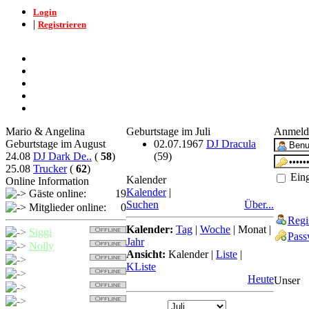
Login
|
Registrieren
Mario & Angelina
Geburtstage im Juli
Anmeld
Geburtstage im August
02.07.1967
DJ Dracula
24.08
DJ Dark De..
(
58
)
(59)
25.08
Trucker
(
62
)
Eing
Kalender
Online Information
Kalender
|
Gäste online:
19
Suchen
Über...
Mitglieder online:
0
Regi
Kalender:
Tag
|
Woche
|
Monat
|
Siggi
Pass
Jahr
Nolly
Ansicht:
Kalender
|
Liste
|
Trucker
KListe
Detcher
Heute
Unser
Nollybaer
Balu