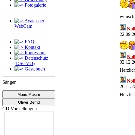
Fotogalerie
wünscht
Avatar per
WebCam
Nol
22.09.2
FAQ
Kontakt
Impressum
Nol
Datenschutz
02.12.2
(DSGVO)
Gästebuch
Herzlic
Nol
Sänger
26.11.2
Herzlic
Mario Maxim
Oliver Bernd
Nol
CD Vorstellungen
11.11.2
Herzlic